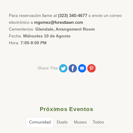
Para reservación llame al
(323) 340-4677
o envíe un correo
electrónico a
mgomez@forestlawn.com
Cementerios:
Glendale, Arrangement Room
Fecha:
Miércoles 10 de Agosto
Hora:
7:00-9:00 PM
Share on Twitter
Share on Facebook
Share on Email
Share on Pinterest
Share This
Próximos Eventos
Comunidad
Duelo
Museo
Todos