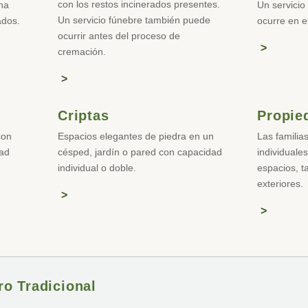
con los restos incinerados presentes.
na
Un servicio 
Un servicio fúnebre también puede
ados.
ocurre en el
ocurrir antes del proceso de
cremación.
Criptas
Propie
con
Espacios elegantes de piedra en un
Las famili
dad
césped, jardín o pared con capacidad
individuale
individual o doble.
espacios, t
exteriores.
ro Tradicional