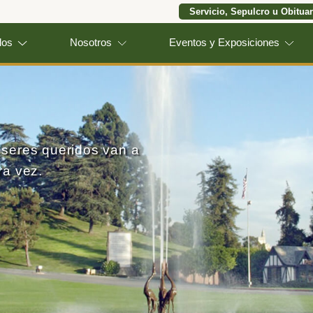
Servicio, Sepulcro u Obituar
los
Nosotros
Eventos y Exposiciones
s seres queridos van a
ra vez.