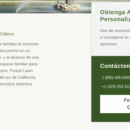
Obtenga 
Personali
Uno de nuestros
Entierro
o consejeros le
opciones.
as familias el consuelo
 encuentra en un
; y al alcance de una
 espacio familiar para
Contácte
empre. Forest Lawn
el sur de California,
1 (800) 445-4303
rística distintiva.
+1 (323) 254-31
Fo
C