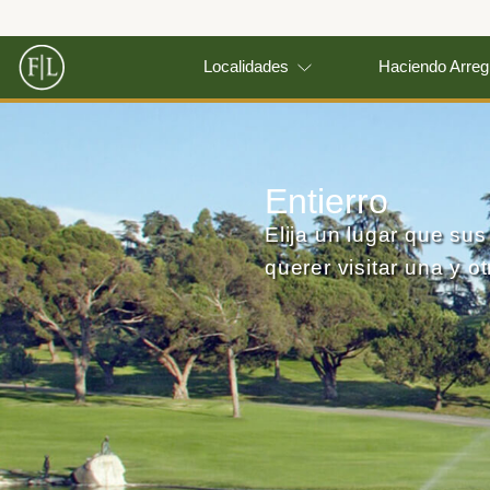
Localidades
Haciendo Arreg
Entierro
Elija un lugar que su
querer visitar una y ot