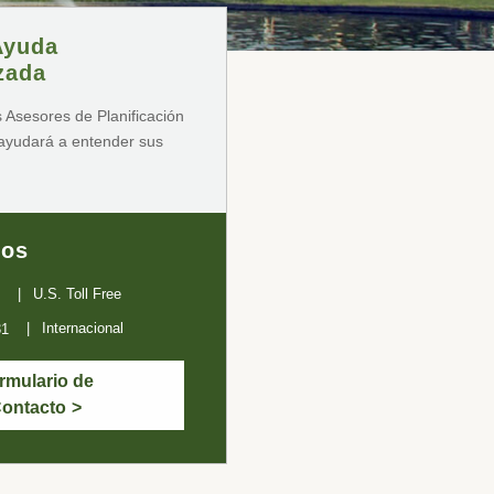
Ayuda
zada
 Asesores de Planificación
 ayudará a entender sus
nos
U.S. Toll Free
Internacional
31
rmulario de
ontacto