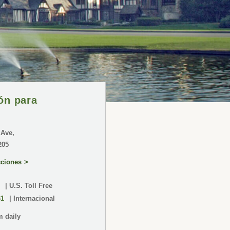
ón para
 Ave,
205
cciones
| U.S. Toll Free
31
| Internacional
m daily