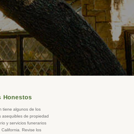
s Honestos
 tiene algunos de los
s asequibles de propiedad
io y servicios funerarios
 California. Revise los