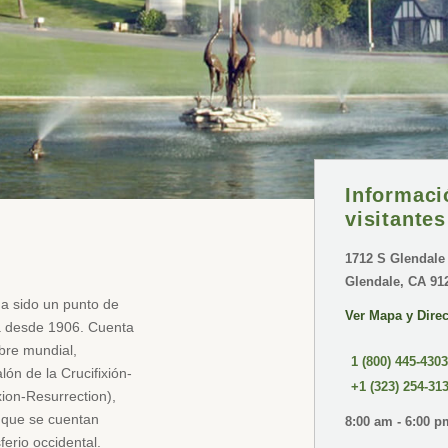
Informaci
visitantes
1712 S Glendale
Glendale, CA 91
a sido un punto de
Ver Mapa y Dire
ia desde 1906. Cuenta
bre mundial,
1 (800) 445-4303
lón de la Crucifixión-
+1 (323) 254-31
xion-Resurrection),
s que se cuentan
8:00 am - 6:00 p
erio occidental.