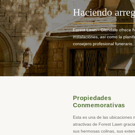
Haciendo arreg
Forest Lawn - Glendale ofrece 
instalaciones, así como la planifi
consejero profesional funerario.
Propiedades
Conmemorativas
Esta es una de las ubicaciones
atractivas de Forest Lawn graci
sus hermosas colinas, sus exte