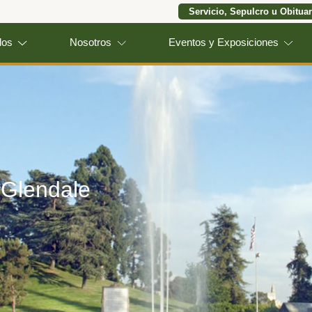
Servicio, Sepulcro u Obituar
los
Nosotros
Eventos y Exposiciones
 Glendale