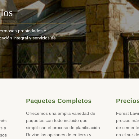
los
hermosas propiedades e
cación integral y servicios de
Paquetes Completos
Precio
Ofrecemos una amplia variedad de
Forest Lawn
paquetes con todo incluido que
precios má
 más
simplifican el proceso de planificación.
de cementer
as a
Revise las opciones de entierro y
en el sur de
nsos