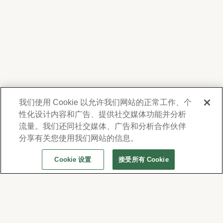
我们使用 Cookie 以允许我们网站的正常工作、个
性化设计内容和广告、提供社交媒体功能并分析
我們尊重您的隱私。為了向您提供有關產品、服
務及活動之資訊，Forest Lawn 會蒐集並使用您
流量。我们还同社交媒体、广告和分析合作伙伴
在此提供的聯絡資料，並得不時透過電子郵件、
分享有关您使用我们网站的信息。
電話或人工撥打之短信或簡訊與您聯繫。詳情請
Cookie 设置
接受所有 Cookie
參閱本公司的
隱私權政策及使用條款
。若要變更
訪客資訊
通訊偏好設定，請至
www.forestlawn.com/preferences。
1712 S Glendale Ave,
Glendale, CA 91205
© 2026 Forest Lawn Memorial-Park Association
FOREST LAWN MEMORIAL-PARKS & MORTUARIES |
Glendale – FD 656
|
Hollywood Hills – FD
View Map and Directions
904
|