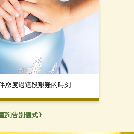
伴您度過這段艱難的時刻
查詢告別儀式