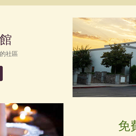
館
的社區
免