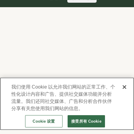
我们使用 Cookie 以允许我们网站的正常工作、个
性化设计内容和广告、提供社交媒体功能并分析
我們尊重您的隱私。為了向您提供有關產品、服
務及活動之資訊，Forest Lawn 會蒐集並使用您
流量。我们还同社交媒体、广告和分析合作伙伴
在此提供的聯絡資料，並得不時透過電子郵件、
分享有关您使用我们网站的信息。
電話或人工撥打之短信或簡訊與您聯繫。詳情請
Cookie 设置
接受所有 Cookie
參閱本公司的
隱私權政策及使用條款
。若要變更
通訊偏好設定，請至