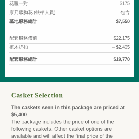
花瓶一對
$175
康乃馨胸花 (扶棺人員)
包含
墓地服務總計
$7,550
配套服務價值
$22,175
棺木折扣
– $2,405
配套服務總計
$19,770
Casket Selection
The caskets seen in this package are priced at
$5,400
.
The package includes the price of one of the
following caskets. Other casket options are
available and will affect the final price of the