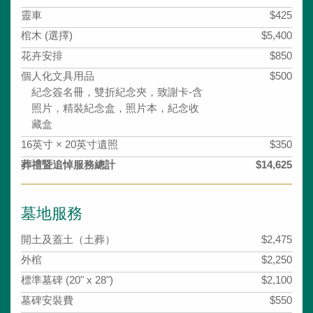
靈車
$425
棺木 (選擇)
$5,400
花卉安排
$850
個人化文具用品
$500
紀念簽名冊，雙折紀念夾，致謝卡-含
照片，精裝紀念盒，照片本，紀念收
藏盒
16英寸 × 20英寸遺照
$350
葬禮暨追悼服務總計
$14,625
墓地服務
開土及蓋土（土葬）
$2,475
外棺
$2,250
標準墓碑 (20" x 28")
$2,100
墓碑安裝費
$550