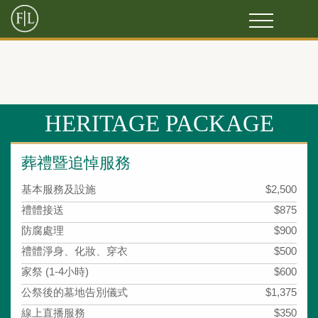
HERITAGE PACKAGE
葬禮暨追悼服務
基本服務及設施
$2,500
禮體接送
$875
防腐處理
$900
禮體淨身、化妝、穿衣
$500
家祭 (1-4小時)
$600
公祭後的墓地告別儀式
$1,375
線上直播服務
$350