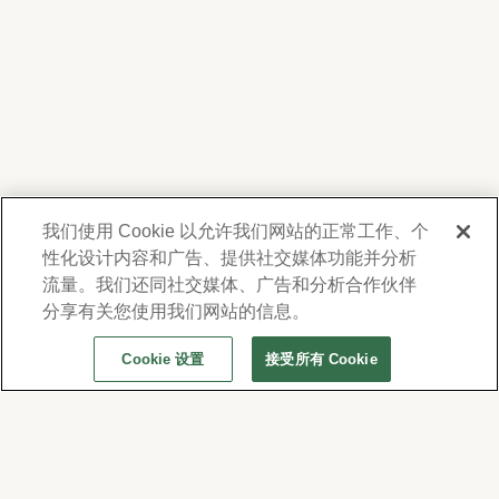
我们使用 Cookie 以允许我们网站的正常工作、个
性化设计内容和广告、提供社交媒体功能并分析
我們尊重您的隱私。為了向您提供有關產品、服
務及活動之資訊，Forest Lawn 會蒐集並使用您
流量。我们还同社交媒体、广告和分析合作伙伴
在此提供的聯絡資料，並得不時透過電子郵件、
分享有关您使用我们网站的信息。
電話或人工撥打之短信或簡訊與您聯繫。詳情請
Cookie 设置
接受所有 Cookie
參閱本公司的
隱私權政策及使用條款
。若要變更
通訊偏好設定，請至
www.forestlawn.com/preferences。
© 2026 Forest Lawn Memorial-Park Association
FOREST LAWN MEMORIAL-PARKS & MORTUARIES |
Glendale – FD 656
|
Hollywood Hills – FD
904
|