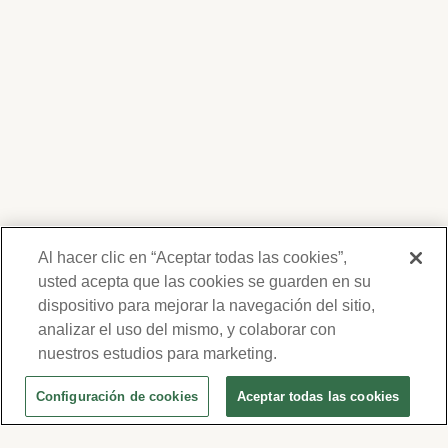
Al hacer clic en “Aceptar todas las cookies”,
usted acepta que las cookies se guarden en su
dispositivo para mejorar la navegación del sitio,
Gracias por su interés en Forest Lawn.
Nosotros respetamos su privacidad y no
analizar el uso del mismo, y colaborar con
compartiremos su información. Su
nuestros estudios para marketing.
información será usada para
Configuración de cookies
Aceptar todas las cookies
comunicarnos periódicamente con usted,
Obtenga Ayuda Personalizada
para ofertas y eventos. Por favor revise
¿Necesita hacer arreglos funerarios para usted o un ser
nuestra política de privacidad y términos de