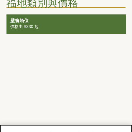
福地類別與價格
壁龕塔位
價格由 $330 起