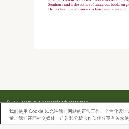
© 2026 Forest Lawn Memorial-Park Association
FOREST LAWN MEMORIAL-PARKS & MORTUARIES |
Glendale – FD 656
|
Hollywood Hills 
我们使用 Cookie 以允许我们网站的正常工作、个性化
Cypress – FD 1051
|
Covina Hills – FD 1150
|
Long Beach – FD 1151
|
Cathedral City – FD
量。我们还同社交媒体、广告和分析合作伙伴分享有关您使
Arcadia – FD 2186
|
San Dimas – FD 2121
|
Granada Hills – FD 2545
|
Coachella – FD 640
|
Indio – FD 967