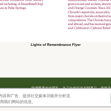
Lights of Remembrance Flyer
我們尊重您的隱私。為了向您提供有關產品、服務及活動
料，並得不時透過電子郵件、電話或人工撥打之短信
– FD 904
|
设计内容和广告、提供社交媒体功能并分析流
款
。若要變更通訊偏好設定，請至
www.forestlawn
 1847
|
用我们网站的信息。