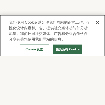
我们使用 Cookie 以允许我们网站的正常工作、个
性化设计内容和广告、提供社交媒体功能并分析
我們尊重您的隱私。為了向您提供有關產品、服
務及活動之資訊，Forest Lawn 會蒐集並使用您
流量。我们还同社交媒体、广告和分析合作伙伴
在此提供的聯絡資料，並得不時透過電子郵件、
分享有关您使用我们网站的信息。
電話或人工撥打之短信或簡訊與您聯繫。詳情請
Cookie 设置
接受所有 Cookie
參閱本公司的
隱私權政策及使用條款
。若要變更
通訊偏好設定，請至
www.forestlawn.com/preferences。
© 2026 Forest Lawn Memorial-Park Association
FOREST LAWN MEMORIAL-PARKS & MORTUARIES |
Glendale – FD 656
|
Hollywood Hills – FD
904
|
Cypress – FD 1051
|
Covina Hills – FD 1150
|
Long Beach – FD 1151
|
Cathedral City – FD
1847
|
Arcadia – FD 2186
|
San Dimas – FD 2121
|
Granada Hills – FD 2545
|
Coachella – FD 640
|
Indio – FD 967
福樂紀念公園隱私權政策 -Privacy
Emergency Portal