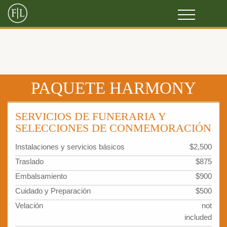
PAQUETE HARMONY
SERVICIOS DE FUNERARIA Y
SELECCIONES DE CONMEMORACIÓN
Instalaciones y servicios básicos
$2,500
Traslado
$875
Embalsamiento
$900
Cuidado y Preparación
$500
Velación
not
included