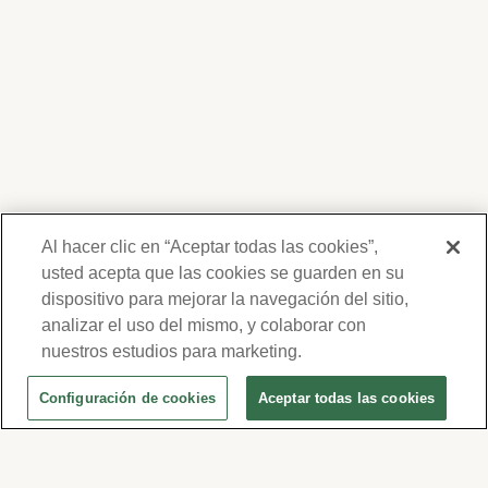
Al hacer clic en “Aceptar todas las cookies”,
usted acepta que las cookies se guarden en su
dispositivo para mejorar la navegación del sitio,
Gracias por su interés en Forest Lawn.
Nosotros respetamos su privacidad y no
analizar el uso del mismo, y colaborar con
compartiremos su información. Su
nuestros estudios para marketing.
información será usada para
Configuración de cookies
Aceptar todas las cookies
comunicarnos periódicamente con usted,
Obtenga Ayuda Personalizada
para ofertas y eventos. Por favor revise
¿Necesita hacer arreglos funerarios para usted o un ser
nuestra política de privacidad y términos de
querido en Forest Lawn Covina Hills?
uso haciendo clic
aquí
, o visite