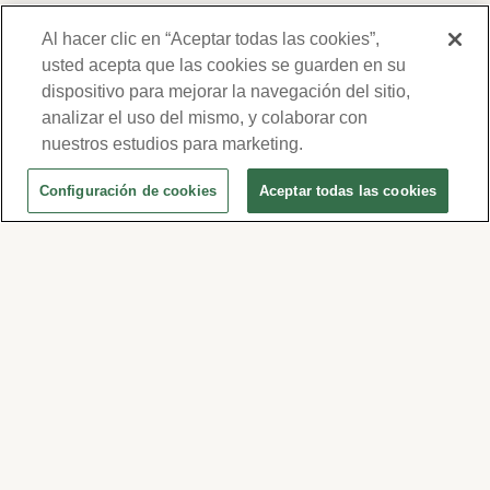
Al hacer clic en “Aceptar todas las cookies”,
usted acepta que las cookies se guarden en su
dispositivo para mejorar la navegación del sitio,
Gracias por su interés en Forest Lawn.
Nosotros respetamos su privacidad y no
analizar el uso del mismo, y colaborar con
compartiremos su información. Su
nuestros estudios para marketing.
información será usada para
Configuración de cookies
Aceptar todas las cookies
comunicarnos periódicamente con usted,
para ofertas y eventos. Por favor revise
nuestra política de privacidad y términos de
uso haciendo clic
aquí
, o visite
www.forestlawn.com/es/privacidad.
© 2026 Forest Lawn Memorial-Park Association
FOREST LAWN MEMORIAL-PARKS & MORTUARIES |
Glendale – FD 656
|
Hollywood Hills – FD
904
|
Cypress – FD 1051
|
Covina Hills – FD 1150
|
Long Beach – FD 1151
|
Cathedral City – FD
1847
|
Arcadia – FD 2186
|
San Dimas – FD 2121
|
Granada Hills – FD 2545
|
Coachella – FD 640
|
Indio – FD 967