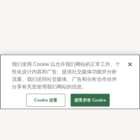
我们使用 Cookie 以允许我们网站的正常工作、个
性化设计内容和广告、提供社交媒体功能并分析
我們尊重您的隱私。為了向您提供有關產品、服
務及活動之資訊，Forest Lawn 會蒐集並使用您
流量。我们还同社交媒体、广告和分析合作伙伴
在此提供的聯絡資料，並得不時透過電子郵件、
分享有关您使用我们网站的信息。
電話或人工撥打之短信或簡訊與您聯繫。詳情請
Cookie 设置
接受所有 Cookie
參閱本公司的
隱私權政策及使用條款
。若要變更
通訊偏好設定，請至
www.forestlawn.com/preferences。
© 2026 Forest Lawn Memorial-Park Association
FOREST LAWN MEMORIAL-PARKS & MORTUARIES |
Glendale – FD 656
|
Hollywood Hills – FD
904
|