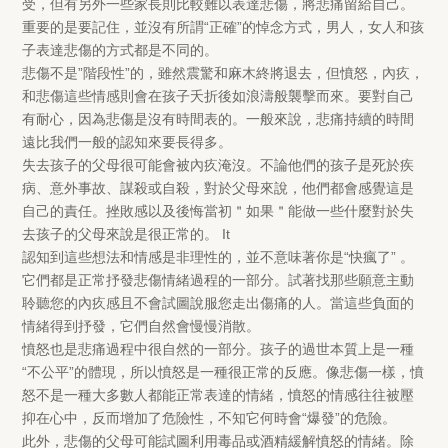
受，但有另外一些家長則比較難以表達悲傷，將悲痛留給自己。
重要的是要記住，並沒有所謂“正確”的悼念方式，男人，女人和孩
子表達悲傷的方式都是不同的。
悲傷不是”階段性”的，雖然震驚和麻木終將退去，但憤怒，內疚，
和悲傷這些情感則會在孩子夭折後如浪濤般襲擊而來。要對自己
有耐心，因為悲傷是沒有時間表的。一般來說，悲痛持續的時間
遠比我們一般的認知來要長得多。
失去孩子的父母很可能會被內疚淹沒。不論他們的孩子是死於疾
病、意外事故、謀殺或自殺，對於父母來說，他們都會感覺這是
自己的責任。挫敗感以及後悔當初＂如果＂能做一些什麼對於失
去孩子的父母來說是很正常的。 It
認知到這些想法和情感是非理性的，並不意味著你是“快瘋了” 。
它們都是正常抒發悲傷情緒過程的一部分。試著找那些願意主動
聆聽您的內疚感且不會試圖說服您走出傷痛的人。當這些負面的
情緒得到抒發，它們自然會慢慢消散。
憤怒也是悲痛過程中很自然的一部分。孩子的過世本質上是一種
“不公平”的體現，所以憤怒是一種很正常的反應。像悲傷一樣，憤
怒不是一種大多數人都能正常表達的情緒，憤怒的情感往往被壓
抑在心中，反而增加了危險性，不知它何時會“爆發”的危險。
此外，悲傷的父母可能試圖利用毒品或酒精緩解憤怒的情緒。除