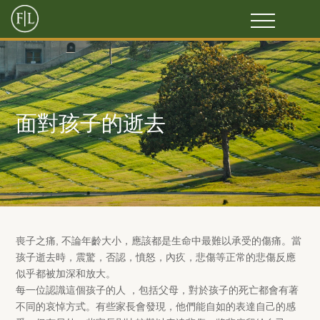
面對孩子的逝去
喪子之痛, 不論年齡大小，應該都是生命中最難以承受的傷痛。當
孩子逝去時，震驚，否認，憤怒，內疚，悲傷等正常的悲傷反應
似乎都被加深和放大。
每一位認識這個孩子的人 ，包括父母，對於孩子的死亡都會有著
不同的哀悼方式。有些家長會發現，他們能自如的表達自己的感