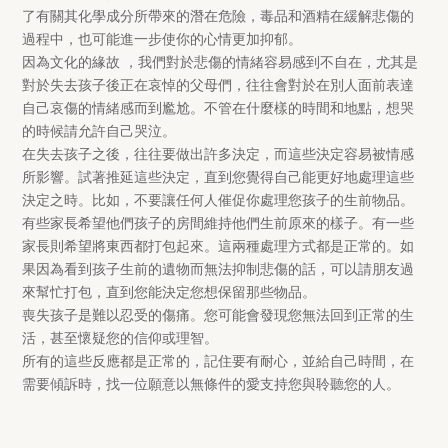
了有關其化學成分所帶來的潛在危險，毒品和酒精在緩解悲傷的
過程中，也可能進一步使你的心情更加抑郁。
因為文化的緣故 ，我們對於悲傷的情緒容易感到不自在，尤其是
對於失去孩子後正在哀悼的父母們，往往會對於在別人面前表達
自己哀傷的情緒感而到尷尬。不管在什麼樣的時間和地點，想哭
的時候請允許自己哭泣。
在失去孩子之後，往往要做出許多決定，而這些決定容易被情感
所影響。試著推延這些決定，直到您覺得自己能更好地處理這些
決定之時。比如，不要讓任何人催促你處理您孩子的生前物品。
有些家長希望他們孩子的房間維持他們生前原來的樣子。有一些
家長則希望將東西都打包起來。這兩種處理方式都是正常的。如
果因為看到孩子生前的遺物而無法抑制悲傷的話，可以請朋友過
來幫忙打包，直到您能決定您想保留那些物品。
喪失孩子是難以忍受的傷痛。您可能會發現您無法回到正常的生
活，甚至懷疑您的信仰或理智。
所有的這些反應都是正常的，記住要有耐心，並給自己時間，在
需要傾訴時，找一位願意以無條件的愛支持您與聆聽您的人。