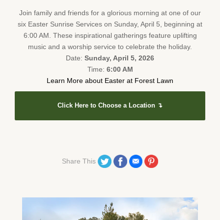
Join family and friends for a glorious morning at one of our
six Easter Sunrise Services on Sunday, April 5, beginning at
6:00 AM. These inspirational gatherings feature uplifting
music and a worship service to celebrate the holiday.
Date:
Sunday, April 5, 2026
Time:
6:00 AM
Learn More about Easter at Forest Lawn
Click Here to Choose a Location ↴
Share on Twitter
Share on Facebook
Share on Email
Share on Pinterest
Share This