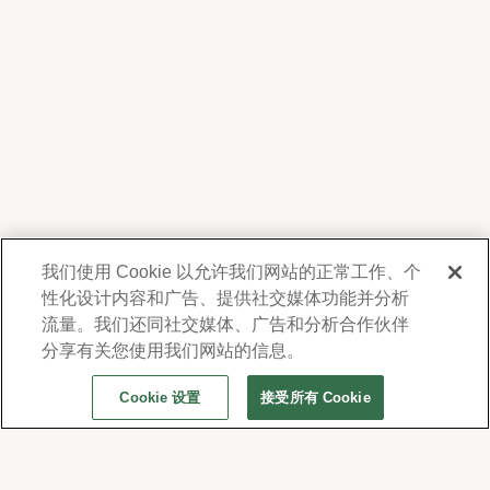
我们使用 Cookie 以允许我们网站的正常工作、个
性化设计内容和广告、提供社交媒体功能并分析
我們尊重您的隱私。為了向您提供有關產品、服
務及活動之資訊，Forest Lawn 會蒐集並使用您
流量。我们还同社交媒体、广告和分析合作伙伴
在此提供的聯絡資料，並得不時透過電子郵件、
分享有关您使用我们网站的信息。
電話或人工撥打之短信或簡訊與您聯繫。詳情請
Cookie 设置
接受所有 Cookie
參閱本公司的
隱私權政策及使用條款
。若要變更
通訊偏好設定，請至
www.forestlawn.com/preferences。
© 2026 Forest Lawn Memorial-Park Association