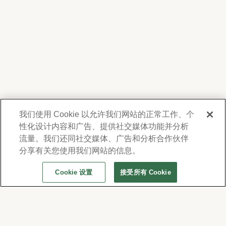
我们使用 Cookie 以允许我们网站的正常工作、个
性化设计内容和广告、提供社交媒体功能并分析
我們尊重您的隱私。為了向您提供有關產品、服
務及活動之資訊，Forest Lawn 會蒐集並使用您
流量。我们还同社交媒体、广告和分析合作伙伴
在此提供的聯絡資料，並得不時透過電子郵件、
分享有关您使用我们网站的信息。
電話或人工撥打之短信或簡訊與您聯繫。詳情請
Cookie 设置
接受所有 Cookie
參閱本公司的
隱私權政策及使用條款
。若要變更
通訊偏好設定，請至
www.forestlawn.com/preferences。
© 2026 Forest Lawn Memorial-Park Association
FOREST LAWN MEMORIAL-PARKS & MORTUARIES |
Glendale – FD 656
|
Hollywood Hills – FD