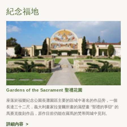
紀念福地
Gardens of the Sacrament 聖禮花園
座落於福樂紀念公園長灘園區主要的區域中著名的作品旁，一個
長達三十二尺，義大利畫家拉斐爾所畫的濕壁畫 “聖禮的爭辯” 的
馬賽克復刻作品，原作目前仍能在羅馬的梵蒂岡城中見到。
詳細內容