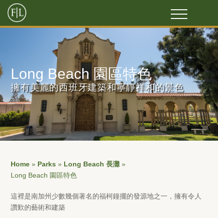
Long Beach 園區特色
擁有美麗的西班牙建築和寧靜祥和的景色
Home
»
Parks
»
Long Beach 長灘
»
Long Beach 園區特色
這裡是南加州少數幾個著名的福柯鐘擺的發源地之一，擁有令人
讚歎的藝術和建築