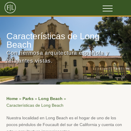
Características de Long
Beach
Con hermosa arquitectura española y
relajantes vistas.
Home
»
Parks
»
Long Beach
»
Características de Long Beach
Nuestra localidad en Long Beach es el hogar de uno de los
pocos péndulos de Foucault del sur de California y cuenta con