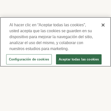
Al hacer clic en “Aceptar todas las cookies”,
usted acepta que las cookies se guarden en su
dispositivo para mejorar la navegación del sitio,
Gracias por su interés en Forest Lawn.
Nosotros respetamos su privacidad y no
analizar el uso del mismo, y colaborar con
compartiremos su información. Su
nuestros estudios para marketing.
información será usada para
Configuración de cookies
Aceptar todas las cookies
comunicarnos periódicamente con usted,
para ofertas y eventos. Por favor revise
nuestra política de privacidad y términos de
uso haciendo clic
aquí
, o visite
www.forestlawn.com/es/privacidad.
© 2026 Forest Lawn Memorial-Park Association
FOREST LAWN MEMORIAL-PARKS & MORTUARIES |
Glendale – FD 656
|
Hollywood Hills – FD
904
|
Cypress – FD 1051
|
Covina Hills – FD 1150
|
Long Beach – FD 1151
|
Cathedral City – FD