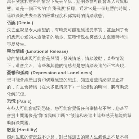
當在突然和意外的情況下失去至親，您的身體可能會進入震驚狀
態。這是一個正常的“自我保護”反應。通常它是一個短暫的時期，
這取決於失去至親的嚴重程度和你當時的情緒狀態。
否認 (Denial)
失去至親是令人絕望的，有時您可能拒絕接受事實，甚至到了會
幻想您心愛的人還活著的地步。這種情況在突然失去至親時特別
容易發生。
釋放情緒 (Emotional Release)
你的情緒表現可能會是哭鬧，發洩情感，情緒波動，某些情況
下，還會尖叫。這些和其他的情感都是您情緒表達的正常表現。
憂鬱和孤獨 (Depression and Loneliness)
您可能會經歷沮喪和偶爾絕望的想法。知道這些情緒都是正常
的，而且會持續（在大多數情況下）一段短暫的時間，將有助您
化解悲傷。
恐慌 (Panic)
有些人可能會感到恐慌。您可能會覺得任何事情都不對，您甚至
會提出問題像是“難道我瘋了嗎？”談論和表達出這些感受都能夠幫
助解決問題。
敵意 (Hostility)
感到生氣的情況並不少見，對已經逝去的親人生氣也是不是不尋