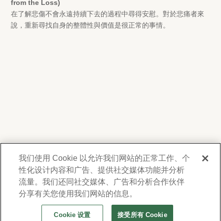
from the Loss)
在了解悲傷不會永遠持續下去的過程中尋得安慰。對於悲痛者來
說，重新尋找自身的整體性與價值是很正常的事情。
我们使用 Cookie 以允许我们网站的正常工作、个
性化设计内容和广告、提供社交媒体功能并分析
我們尊重您的隱私。為了向您提供有關產品、服
務及活動之資訊，Forest Lawn 會蒐集並使用您
流量。我们还同社交媒体、广告和分析合作伙伴
在此提供的聯絡資料，並得不時透過電子郵件、
分享有关您使用我们网站的信息。
電話或人工撥打之短信或簡訊與您聯繫。詳情請
Cookie 设置
接受所有 Cookie
參閱本公司的
隱私權政策及使用條款
。若要變更