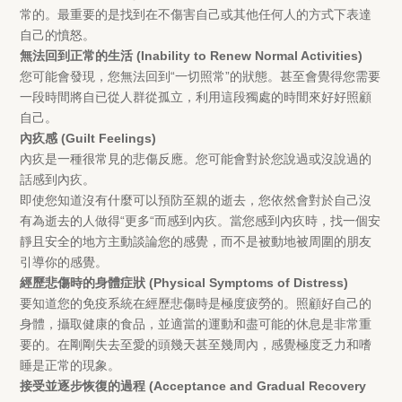
常的。最重要的是找到在不傷害自己或其他任何人的方式下表達
自己的憤怒。
無法回到正常的生活 (Inability to Renew Normal Activities)
您可能會發現，您無法回到“一切照常”的狀態。甚至會覺得您需要
一段時間將自已從人群從孤立，利用這段獨處的時間來好好照顧
自己。
內疚感 (Guilt Feelings)
內疚是一種很常見的悲傷反應。您可能會對於您說過或沒說過的
話感到內疚。
即使您知道沒有什麼可以預防至親的逝去，您依然會對於自己沒
有為逝去的人做得“更多“而感到內疚。當您感到內疚時，找一個安
靜且安全的地方主動談論您的感覺，而不是被動地被周圍的朋友
引導你的感覺。
經歷悲傷時的身體症狀 (Physical Symptoms of Distress)
要知道您的免疫系統在經歷悲傷時是極度疲勞的。照顧好自己的
身體，攝取健康的食品，並適當的運動和盡可能的休息是非常重
要的。在剛剛失去至愛的頭幾天甚至幾周內，感覺極度乏力和嗜
睡是正常的現象。
接受並逐步恢復的過程 (Acceptance and Gradual Recovery