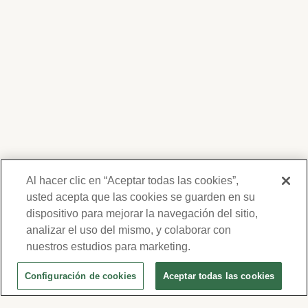
Al hacer clic en “Aceptar todas las cookies”,
usted acepta que las cookies se guarden en su
dispositivo para mejorar la navegación del sitio,
Gracias por su interés en Forest Lawn.
Nosotros respetamos su privacidad y no
analizar el uso del mismo, y colaborar con
compartiremos su información. Su
nuestros estudios para marketing.
información será usada para
Configuración de cookies
Aceptar todas las cookies
comunicarnos periódicamente con usted,
para ofertas y eventos. Por favor revise