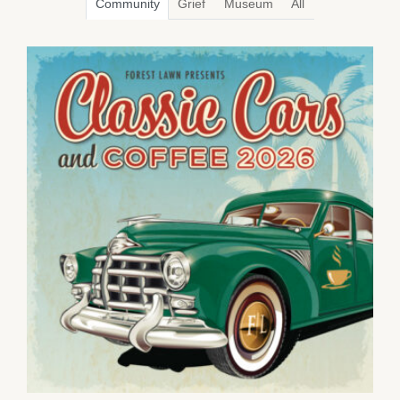
Community
Grief
Museum
All