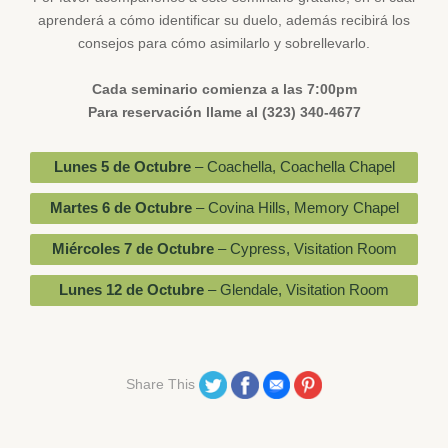
aprenderá a cómo identificar su duelo, además recibirá los
consejos para cómo asimilarlo y sobrellevarlo.
Cada seminario comienza a las 7:00pm
Para reservación llame al (323) 340-4677
Lunes 5 de Octubre
– Coachella, Coachella Chapel
Martes 6 de Octubre
– Covina Hills, Memory Chapel
Miércoles 7 de Octubre
– Cypress, Visitation Room
Lunes 12 de Octubre
– Glendale, Visitation Room
Share on Twitter
Share on Facebook
Share on Email
Share on Pinterest
Share This