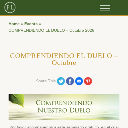
Home
»
Events
»
COMPRENDIENDO EL DUELO – Octubre 2026
COMPRENDIENDO EL DUELO –
Octubre
Share on Twitter
Share on Facebook
Share on Email
Share on Pinterest
Share This
Por favor acompáñenos a este seminario gratuito, en el cual